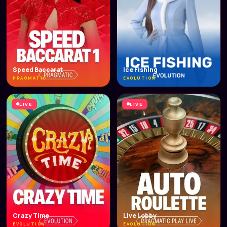
Speed Baccarat
Ice Fishing
PRAGMATIC
EVOLUTION
LIVE
LIVE
Crazy Time
Live Lobby
EVOLUTION
EVOLUTION