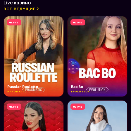
Live
казино
ВСЕ ВЕДУЩИЕ
LIVE
LIVE
Russian Roulette
Bac Bo
PRAGMATIC
EVOLUTION
LIVE
LIVE