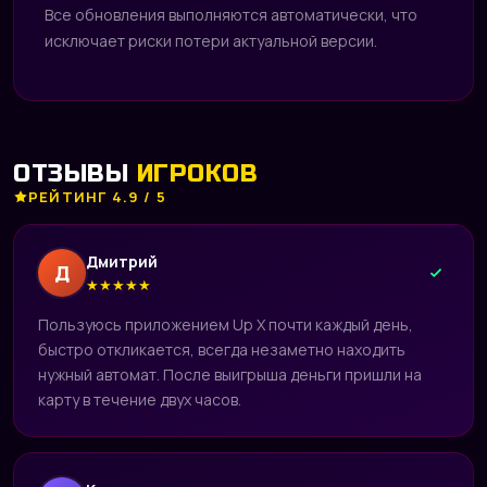
Все обновления выполняются автоматически, что
исключает риски потери актуальной версии.
ОТЗЫВЫ
ИГРОКОВ
РЕЙТИНГ 4.9 / 5
Дмитрий
Д
★
★
★
★
★
Пользуюсь приложением Up X почти каждый день,
быстро откликается, всегда незаметно находить
нужный автомат. После выигрыша деньги пришли на
карту в течение двух часов.