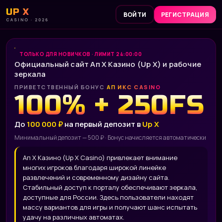
UP X
ВОЙТИ
РЕГИСТРАЦИЯ
CASINO · 2026
ТОЛЬКО ДЛЯ НОВИЧКОВ · ЛИМИТ 24:00:00
Официальный сайт Ап Х Казино (Up X) и рабочие
зеркала
ПРИВЕТСТВЕННЫЙ БОНУС
АП ИКС CASINO
100% + 250FS
До
100 000 ₽
на первый депозит в
Up X
Минимальный депозит — 500 ₽ · Бонус начисляется автоматически
Ап Х Казино (Up X Casino) привлекает внимание
многих игроков благодаря широкой линейке
развлечений и современному дизайну сайта.
Стабильный доступ к порталу обеспечивают зеркала,
доступные для России. Здесь пользователи находят
массу вариантов для игры и получают шанс испытать
удачу на различных автоматах.