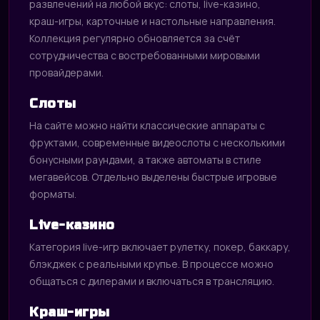
развлечений на любой вкус: слоты, live-казино,
краш-игры, карточные и настольные направления.
Коллекция регулярно обновляется за счёт
сотрудничества с востребованными мировыми
провайдерами.
Слоты
На сайте можно найти классические аппараты с
фруктами, современные видеослоты с несколькими
бонусными раундами, а также автоматы в стиле
мегавейсов. Отдельно выделены быстрые игровые
форматы.
Live-казино
Категория live-игр включает рулетку, покер, баккару,
блэкджек с реальными крупье. В процессе можно
общаться с дилерами и включаться в трансляцию.
Краш-игры