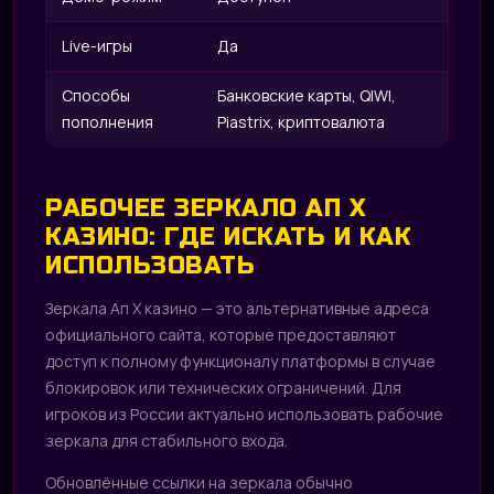
Live-игры
Да
Способы
Банковские карты, QIWI,
пополнения
Piastrix, криптовалюта
РАБОЧЕЕ ЗЕРКАЛО АП Х
UP 
КАЗИНО: ГДЕ ИСКАТЬ И КАК
ИСПОЛЬЗОВАТЬ
Зеркала Ап Х казино — это альтернативные адреса
официального сайта, которые предоставляют
доступ к полному функционалу платформы в случае
блокировок или технических ограничений. Для
игроков из России актуально использовать рабочие
зеркала для стабильного входа.
Обновлённые ссылки на зеркала обычно