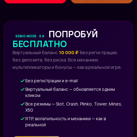
ПОПРОБУЙ
DEMO MODE · 0 ₽
БЕСПЛАТНО
Виртуальный баланс
10 000 ₽
. Без регистрации,
без депозита, без риска. Все механики,
мультипликаторы и бонусы — как в реальной игре.
Без регистрации и e-mail
Виртуальный баланс — обновляется одним
кликом
Все режимы — Slot, Crash, Plinko, Tower, Mines,
X50
RTP, волатильность и механики — как в
реальной